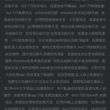
訊聊天室
live 173影音視訊
真愛旅舍手機app
live173無限點數
live 173免費視訊
mmbox視訊網
showlive影音視訊聊天網
真
愛旅舍視頻聊天室
台灣戀戀視頻聊天室
小可愛視訊
真愛旅舍午
台灣MM視頻聊天室
夜視頻聊天室
情色直播 MM視訊聊天室
qq
同城聊天室
影音視訊聊天室 色情視訊聊天室
免費進入裸聊直播
間
小可愛免費視訊
完全免費在線AV視頻,我愛78論壇
色裸聊直
播間,真人美女視頻交友
模特兒透明內衣秀圖片 ,live173韓國美女視
頻直播間
國外視訊聊天,韓國情色電影
真愛旅舍美女秀場裸聊直
播間 ,showlive能看黃播的直播
明星合成圖片網,午夜陪聊視頻
真
愛旅舍真人裸秀直播間 ,mm夜色日本免費色情直播網站
s383尺度
大的直播app ,色情電影下載網站
視頻秀網盤,成.人線上免費影片
免費毛片快播A片,51百途女主主題視頻站
韓國視訊網主播線上
看,18ch中文字幕線上免費看影片
母子亂倫色情電影,富婆找男人俱
樂部
虎蝶秀直播app下載 免費直播真人秀
live173影音live秀-免費
視訊
真愛旅舍裸聊視頻聊天室
台灣UU晚上直播網站
台灣uu美
女視頻聊天室
午夜美女福利直播間
live173 視訊美女
6699台灣