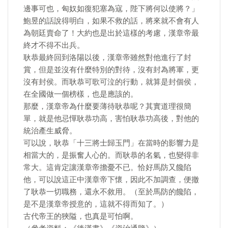
邊事可也，匈奴如復犯塞為寇，陛下將何以使將？」
鮑昱的話說得明白，如果不救的話，將來就不會有人
為朝廷賣命了！大約也是出於這樣的考慮，漢章帝最
終才不得不出兵。
耿恭最終回到洛陽以後，漢章帝雖然對他進行了封
賞，但是並沒有什麼特別的對待，沒有封為將軍，更
沒有封侯。而耿恭可歌可泣的行動，就算是封個侯，
在全國做一個榜樣，也是應該的。
那麼，漢章帝為什麼要薄待耿恭呢？其實道理很簡
單，就是他忌憚耿恭功高，害怕耿恭功高後，對他的
統治產生威脅。
可以說，耿恭「十三將士歸玉門」在當時的影響力是
相當大的，是振奮人心的。而耿恭的名氣，也變得非
常大。這肯定讓漢章帝擔憂不已。恰好馬防又饞陷
他，可以說這正中漢章帝下懷，因此不加調查，便撤
了耿恭一切職務，還永不敘用。（至於馬防的饞陷，
是不是漢章帝授意的，這就不得而知了。）
古代帝王的狹隘，也真是可怕啊。