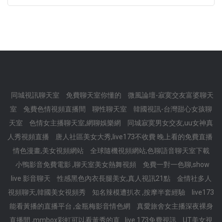
同城視訊聊天室
免費聊天室你懂的
微風論壇-寂寞交友富婆聊天
室
兔費色情視頻直播間
聊性聊天室
韓國視訊-台灣甜心女孩聊
天室
色情女主播聊天室,網聊娛樂網
同城寂寞男女交友,uu女神真
人秀視頻直播
唐人社區美女大秀,live173不收費 晚上看的免費直播
情色漫畫,美女視頻網站
全球隨機視頻網站,色聊語音聊天室下載
小鴨影音免費電影 ,聊天室美女熱舞視頻
免費一對一色聊,show
live 影音聊天
性感黑色內衣長腿美女,真人視訊21點
金情社多人
視頻聊天,韓國美女視頻秀
知名辣模遭扒衣 ,按摩半套經驗
live173
能看黃播的直播平台 ,金瓶梅影音情色網
真愛旅舍女主播深夜裸身
直播間 ,mmbox彩虹可以看黃秀的直
live 173免費視訊
UT美女視