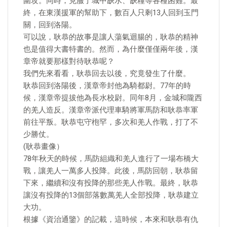
圍攻。同時，克服了城中缺水、缺糧等各種困難。最
終，在東漢援軍的幫助下，數百人只剩13人回到玉門
關，回到洛陽。
可以說，耿恭的故事是讓人蕩氣迴腸的，耿恭的精神
也是值得大書特書的。然而，為什麼僅僅兩年後，漢
章帝就要那樣對待耿恭呢？
我們先來看看，耿恭回去以後，究竟發生了什麼。
耿恭回到洛陽後，漢章帝封他為騎都尉。77年的時
候，漢章帝提拔他為長水校尉。同年8月，金城和隴西
的羌人造反。漢章帝派代理車騎將軍馬防和耿恭率軍
前往平叛。耿恭屯守枹罕，多次和羌人作戰，打了不
少勝仗。
(耿恭畫像）
​78年秋天的時候，馬防組織和羌人進行了一場布橋大
戰，讓羌人一萬多人投降。此後，馬防回朝，耿恭留
下來，繼續和沒有投降的那些羌人作戰。最終，耿恭
讓沒有投降的13個部落數萬羌人全部投降，耿恭建立
大功。
根據《資治通鑒》的記載，這時候，本來和耿恭有仇