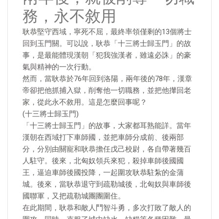
務，永不敘用
耿恭堅守西域，寧死不屈，最終率領僅剩的13個將士
回到玉門關。可以說，耿恭「十三將士歸玉門」的故
事，是最能體現漢朝「犯我強漢者，雖遠必誅」的豪
氣與精神的一次行動。
然而，當耿恭於76年回到洛陽，兩年後的78年，漢章
帝卻把他抓捕入獄，削奪他一切職務，並把他攆回老
家，從此永不敘用。這是怎麼回事呢？
(十三將士歸玉門)
「十三將士歸玉門」的故事，大家都耳熟能詳。當年
漢朝在西域打下車師國，並把車師分成前、後兩部
分，分別由關寵和耿恭擔任戊己校尉，各自帶著幾百
人駐守。後來，北匈奴領兵來犯，殺掉車師後國國
王，逼迫車師後國投降，一起圍攻耿恭駐紮的金蒲
城。後來，當耿恭退守到疏勒城後，北匈奴與車師後
國聯軍，又把疏勒城團團圍住。
在此期間，耿恭和敵人鬥智斗勇，多次打敗了敵人的