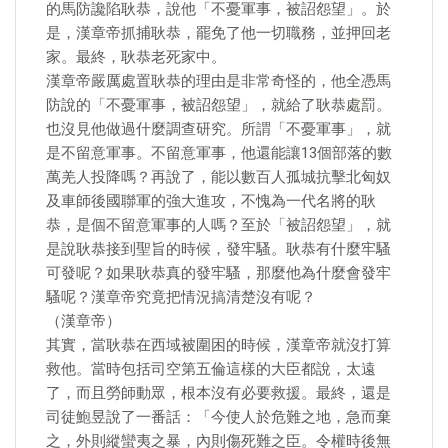
的馬防讒陷耿恭，說他「不憂軍事，被詔怨望」。於
是，漢章帝抓捕耿恭，罷免了他一切職務，並押回老
家。最終，耿恭老死家中。
漢章帝嚴厲處置耿恭的理由是非常奇怪的，他全憑馬
防說的「不憂軍事，被詔怨望」，就給了耿恭處罰。
也沒見他做過什麼調查研究。所謂「不憂軍事」，就
是不留意軍事。不留意軍事，他還能讓13個部落的數
萬羌人投降嗎？再說了，能以數百人孤城抗擊北匈奴
及車師後國聯軍的強大進攻，不愧為一代名將的耿
恭，是個不留意軍事的人嗎？至於「被詔怨望」，就
是說耿恭接到聖旨的時候，發牢騷。耿恭有什麼牢騷
可發呢？如果耿恭真的發牢騷，那麼他為什麼會發牢
騷呢？漢章帝究竟把情況搞清楚沒有呢？
（漢章帝）
其實，當耿恭在西域被圍困的時候，漢章帝就沒打算
救他。當時包括司空第五倫這樣的大臣都說，太遠
了，而且勞師動眾，根本沒有必要救援。最終，還是
司徒鮑昱說了一番話：「今使人於危難之地，急而棄
之，外則縱蠻夷之暴，內則傷死難之臣。令權時後無