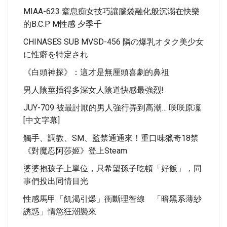
MIAA-623 窒息痴女技巧讓腦袋融化般沉溺在快樂
的B.C.P M性感 夕季千
CHINASES SUB MVSD-456 隣の爆乳オタク美少女
に性癖を特定され
《白頭神探》：這才是無厘頭喜劇的鼻祖
男​人​陰莖插​得​多​深​女​人​陰道快​感​最​強​烈!
JUY-709 被最討厭的男人強行弄到高潮… 咲咲原凜
[中文字幕]
觸手、調教、SM、監禁通通來！重口味獵奇18禁
《對魔忍阿莎姬》登上Steam
婆婆抱孩子上單位，只希望孫子吃頓「好飯」，同
事們投出同情目光
性感馬甲「飢渴引爆」衝斷理智線 「暗黑系薄紗
誘惑」情慾狂潮襲來