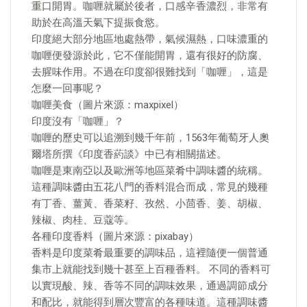
重口開胃。咖喱就屬於後者，口感辛香濃烈，非常有
助於在高溫天氣下提振食慾。
印度絕大部分地區地處熱帶，氣候濕熱，口味濃重的
咖喱便發源於此，它不僅能開胃，還有很好的防腐、
去腥味作用。不過在印度卻很難找到「咖喱」，這是
怎麼一回事呢？
咖喱美食（圖片來源：maxpixel）
印度沒有「咖喱」？
咖喱的歷史可以追溯到幾千年前，1563年葡萄牙人奧
爾塔所撰《印度香葯談》中已有相關描述。
咖喱是東南亞以及歐洲等地區菜肴中調味醬的統稱。
這種調味醬由五花八門的香料混合而成，常見的幾種
有丁香、薑黃、香菜籽、孜然、小茴香、姜、胡椒、
辣椒、肉桂、豆蔻等。
各種印度香料（圖片來源：pixabay）
香料是印度菜肴最重要的調味品，這裡隨便一個普通
集市上就能找到幾十甚至上百種香料。 不同的香料可
以實現酸、辣、香等不同的調味效果，通過調節成分
和配比，就能得到層次豐富的各種味道。這種調味醬