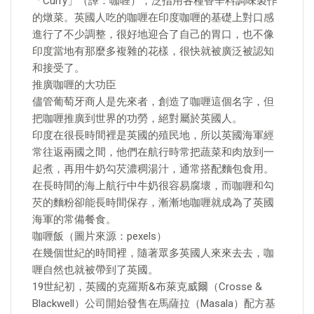
「Curry」（譯：咖喱），泛指用各種香辛料調味製作
的燉菜。英國人吃的咖喱在印度咖喱的基礎上對口感
進行了不少調整，很好地迎合了自己的胃口，也不像
印度當地有那麼多複雜的花樣，很快就被廣泛被認知
和接受了。
推廣咖喱的大功臣
儘管葡萄牙商人是先來者，創造了咖喱這個名字，但
把咖喱推廣到世界的功勞，絕對屬於英國人。
印度在很長時間裡是英國的殖民地，所以英國海軍經
常往返兩國之間，他們在航行時常把蔬菜和肉放到一
起煮，再用牛奶勾芡濃稠湯汁，通常搭配麵包食用。
在長時間的海上航行中牛奶很容易腐壞，而咖喱和勾
芡的麵粉卻能長時間保存，漸漸地咖喱就成為了英國
海軍的常備餐食。
咖喱飯（圖片來源：pexels）
在幾個世紀的時間裡，隨著眾多英國人來來去去，咖
喱自然也就被帶到了英國。
19世紀初，英國的克羅斯&布萊克威爾（Crosse &
Blackwell）公司開始發售在馬薩拉（Masala）配方基