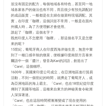
並沒有固定的配方，每個地域各有特色，甚至同一地
域各家各戶的做法也有不同，而且很少有預先調配好
的成品販賣，一般都是在主婦在做菜時現場調配。其
實，在印度「咖喱」這個詞並不常用，一般是在面向
外國人時，為了方便理解才會使用。
誰起了「咖喱」這個名字？
既然印度人不怎麼用「咖喱」，那這個名字又是怎麼
來的呢？
15世紀，葡萄牙商人在印度西海岸做生意，無意中嘗
到了一種口感辛辣的燉菜，便根據印度南部方言泰米
爾語中一個「醬汁」發音為Kari的詞語，創造出了
「Carel」這個稱呼。
1600年，英國東印度公司成立，在亞洲地區進行貿易
活動，不到一個世紀的時間，就擠走了葡萄牙人，成
為亞洲地區的海上霸主。「Carel」也在18世紀從印度
傳到了英國等地區，這種來自東方的神秘美食令歐洲
人深深著迷。
「Carel」也在這段時間裡漸漸變成了現在使用的