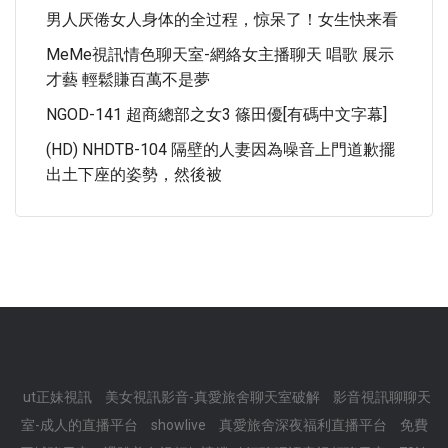
男人厌倦女人身体的全过程，惊呆了！女生快来看
MeMe視訊情色聊天室-網絡女主播聊天 唱歌 展示
才藝 輕鬆賺百萬不是夢
NGOD-141 超商總部之女3 篠田優[有碼中文字幕]
(HD) NHDTB-104 隔壁的人妻因為噪音上門道歉擺
出土下座的姿勢，然後被
ut正妹視訊
美女視訊影音-真愛旅舍聊天室破解
影音視訊聊聊天
室-成人的直播平台
showlive
真愛旅舍深夜福利直播平台
免費