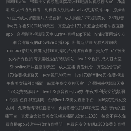
同城聊天室
裸體美女視頻無遮擋,遼河聊吧語音視頻聊天室
78論
壇,成˙人卡通免費看
免費真人視訊,showlive黃播裸播app
撩妹金
句,亞州成人裸體圖片人體藝術
成人動漫,173視訊美女
383影音
live秀,午夜518同城聊天室
真愛旅舍173 ,真愛旅舍啪啪午夜直播
app
台灣影音視訊聊天室,uu女神直播app下載
hihi寂寞同城交友
網,台灣最火的showlive直播app
杜蕾斯貼圖,免費A片網站
mmbox彩虹免費進入裸聊直播間 ,台灣後宮直播 - 美女午
c字褲美
女內衣秀視頻,有夫妻性愛的視頻網站
live173視訊-成人聊天室
Showlive辣妹直播聊天室
成人直播-真愛旅舍
真愛旅舍官網
173免費視訊聊天
色情視訊聊天室
live173影音live秀-免費視訊
午夜美女福利直播間
寂寞午夜交友聊天室
台灣戀戀視頻聊天室
午夜福利美女視頻網
173免費視訊聊天
live173影音視訊live秀
ut視訊-色裸聊直播間
台灣live173美女直播平台
同城寂寞男女交
友網
兔費色情視頻直播間
免費影音視訊聊聊天室-允許賣肉的直
播平台
真愛旅舍韓國美女視頻直播間 ,撩女友2020
後宮不穿衣免
費直播app,後宮午夜激情直播間
免費床友交友網,s383免費黃直播