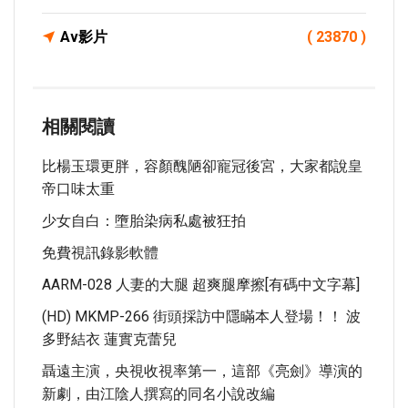
Av影片
( 23870 )
相關閱讀
比楊玉環更胖，容顏醜陋卻寵冠後宮，大家都說皇
帝口味太重
少女自白：墮胎染病私處被狂拍
免費視訊錄影軟體
AARM-028 人妻的大腿 超爽腿摩擦[有碼中文字幕]
(HD) MKMP-266 街頭採訪中隱瞞本人登場！！ 波
多野結衣 蓮實克蕾兒
聶遠主演，央視收視率第一，這部《亮劍》導演的
新劇，由江陰人撰寫的同名小說改編