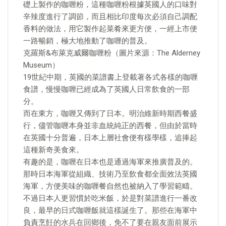
礎上製作的咖喱粉，這種咖喱粉根據英國人的口味對
辛辣度進行了調節，而且相比印度每次必須自己調配
香料的做法，用它製作起菜肴來更方便，一經上市便
一路暢銷，極大地推動了咖喱的普及。
克羅斯&布萊克威爾咖喱粉（圖片來源：The Alderney
Museum）
19世紀中期，英國的菜譜書上登載著各式各樣的咖喱
食譜，慢慢咖喱已經成為了英國人日常飲食的一部
分。
而在東方，咖喱又傳到了日本。明治維新時期西餐盛
行，儘管咖喱本身並非血統純正的西餐，但由於當時
在英國十分普遍，日本上層社會便有樣學樣，追捧起
這種新奇美食來。
有趣的是，咖喱在日本也是通過海軍來推廣普及的。
那時日本海軍從組織、技術乃至飲食都全面效法英國
海軍，方便美味的咖喱餐自然也被納入了學習範疇。
不過日本人更習慣於吃米飯，於是對菜譜進行一番改
良，最早的日式咖喱飯就這樣誕生了。那些在海軍中
負責烹飪的水兵在回鄉後，免不了要在親友面前展示