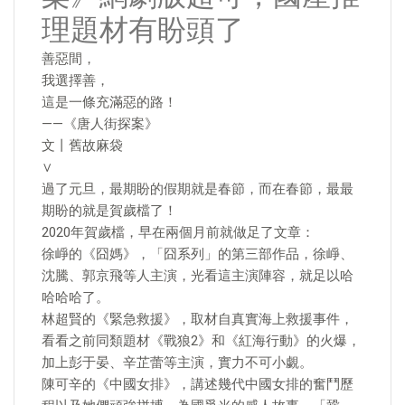
理題材有盼頭了
善惡間，
我選擇善，
這是一條充滿惡的路！
——《唐人街探案》
文丨舊故麻袋
∨
過了元旦，最期盼的假期就是春節，而在春節，最最
期盼的就是賀歲檔了！
2020年賀歲檔，早在兩個月前就做足了文章：
徐崢的《囧媽》，「囧系列」的第三部作品，徐崢、
沈騰、郭京飛等人主演，光看這主演陣容，就足以哈
哈哈哈了。
林超賢的《緊急救援》，取材自真實海上救援事件，
看看之前同類題材《戰狼2》和《紅海行動》的火爆，
加上彭于晏、辛芷蕾等主演，實力不可小覷。
陳可辛的《中國女排》，講述幾代中國女排的奮鬥歷