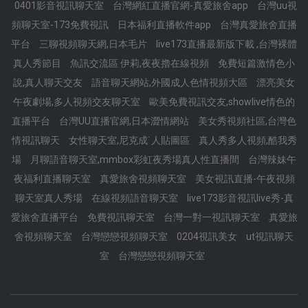
0401影音視訊聊天室
台灣網紅直播官網-真愛旅舍app
台灣uu視
頻聊天室-173免費視訊
日本福利直播軟件app
台灣真愛旅舍直播
平台
三聊視頻聊天網,日本毛片
live173直播最新版下載 ,台灣裸體
真人秀節目
魚訊交流區 伊莉,夜夜擼在線視頻
免費短篇激情色小
說,真人聊天交友
語音聊天網站,外國成人色情視頻大區
漂亮美女
午夜劇場,多人視頻交友聊天室
歐美免費視訊交友,showlive情色的
直播平台
台灣UU直播官網,日本澀情網站
美女秀視頻社區,台灣色
情視訊聊天
女性聊天室,尼克成˙人貼圖區
真人秀多人視頻,酷我秀
場
月聊語音聊天室,mmbox彩虹夜秀場真人性直播間
台灣辣妹午
夜福利直播聊天室
真愛旅舍視頻聊天室
美女視訊直播-午夜視頻
聊天室真人秀場
在線視頻語音聊天室
live173影音視訊live秀-真
愛旅舍直播平台
免費視訊聊天室
台灣一對一視訊聊天室
真愛旅
舍視頻聊天室
台灣戀戀視頻聊天室
0204視訊美女
ut視訊聊天
室
台灣戀戀視頻聊天室