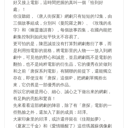
好又接上電影，這時間把握的真叫一個「恰到好
處」！
你沒聽錯，《唐人街探案》網劇只有短短的12集，由
三個故事組成，分別叫《曼陀羅之舞》、《玫瑰的名
字》和《幽靈邀請賽》，每個故事四集，在國內能把
劇集控制到如此短平快太不容易了。
更可怕的是，陳思誠並沒有打算對網劇敷衍了事，而
是利用拍電影的規格，將電影里的人物一一放入到網
劇中，可見他的野心和誠意，並且網劇既不是電影的
翻拍，也不是純粹電影的衍生品，它的優秀在於做到
和之前「唐探系列電影」有關聯的前提下，還能獨立
存在，即使沒有「唐探」這個IP，把網劇單獨拎出
來，它仍舊是一部優秀的作品。
所以它的確是用心、細心、誠心之下做出來的網劇，
有足夠的亮點和驚喜！
先來看看這部網劇的陣容，除了有「唐探」電影的一
些熟臉之外，還加入了新的成員：邱澤。
大家印象里的邱澤，或許還停留在《佳期如夢》、
《夏家三千金》和《愛情睡醒了》這些瑪麗蘇偶像劇