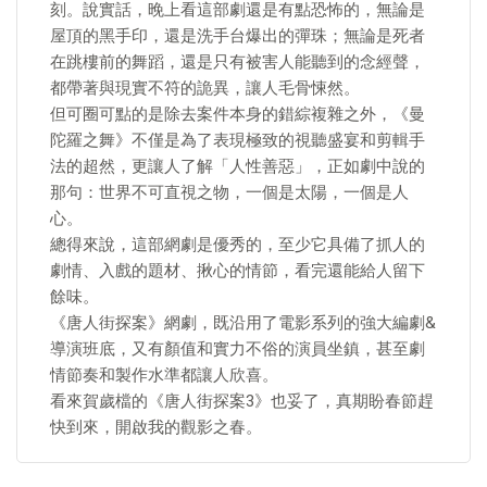
刻。說實話，晚上看這部劇還是有點恐怖的，無論是
屋頂的黑手印，還是洗手台爆出的彈珠；無論是死者
在跳樓前的舞蹈，還是只有被害人能聽到的念經聲，
都帶著與現實不符的詭異，讓人毛骨悚然。
但可圈可點的是除去案件本身的錯綜複雜之外，《曼
陀羅之舞》不僅是為了表現極致的視聽盛宴和剪輯手
法的超然，更讓人了解「人性善惡」，正如劇中說的
那句：世界不可直視之物，一個是太陽，一個是人
心。
總得來說，這部網劇是優秀的，至少它具備了抓人的
劇情、入戲的題材、揪心的情節，看完還能給人留下
餘味。
《唐人街探案》網劇，既沿用了電影系列的強大編劇&
導演班底，又有顏值和實力不俗的演員坐鎮，甚至劇
情節奏和製作水準都讓人欣喜。
看來賀歲檔的《唐人街探案3》也妥了，真期盼春節趕
快到來，開啟我的觀影之春。