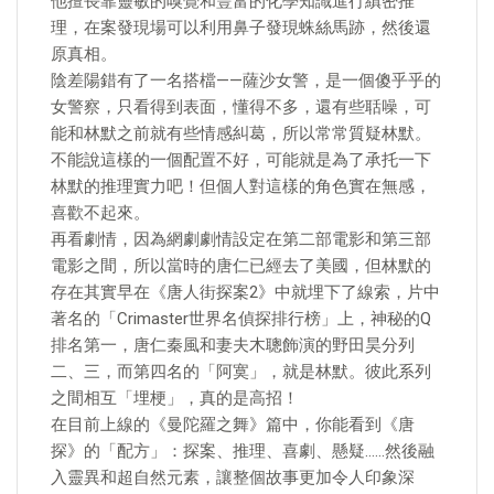
他擅長靠靈敏的嗅覺和豐富的化學知識進行縝密推
理，在案發現場可以利用鼻子發現蛛絲馬跡，然後還
原真相。
陰差陽錯有了一名搭檔——薩沙女警，是一個傻乎乎的
女警察，只看得到表面，懂得不多，還有些聒噪，可
能和林默之前就有些情感糾葛，所以常常質疑林默。
不能說這樣的一個配置不好，可能就是為了承托一下
林默的推理實力吧！但個人對這樣的角色實在無感，
喜歡不起來。
再看劇情，因為網劇劇情設定在第二部電影和第三部
電影之間，所以當時的唐仁已經去了美國，但林默的
存在其實早在《唐人街探案2》中就埋下了線索，片中
著名的「Crimaster世界名偵探排行榜」上，神秘的Q
排名第一，唐仁秦風和妻夫木聰飾演的野田昊分列
二、三，而第四名的「阿寞」，就是林默。彼此系列
之間相互「埋梗」，真的是高招！
在目前上線的《曼陀羅之舞》篇中，你能看到《唐
探》的「配方」：探案、推理、喜劇、懸疑……然後融
入靈異和超自然元素，讓整個故事更加令人印象深