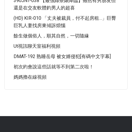
390JNT-038 【最強綠茶婊降臨】雖然有男朋友但
還是在交友軟體釣男人的超喜
(HD) KIR-010 「丈夫被裁員，付不起房租…」巨臀
巨乳人妻找房東傾訴煩惱
餘生做個俗人，順其自然，一切隨緣
Ut視訊聊天室福利視頻
DMAT-192 熟睡岳母 被女婿侵犯[有碼中文字幕]
初次約會說這些話就等不到第二次啦！
媽媽擼在線視頻