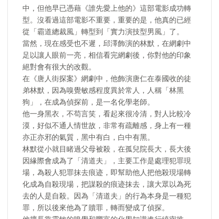
中，但他早已憑藉《誰先愛上他的》這部電影成功轉
型。沒看過這部電影不重要，重要的是，他真的已經
從「霸道總裁風」轉型到「實力演技型男風」了。
當然，現在感受也不遲，邱澤飾演的林默，在網劇中
足以讓人眼前一亮，相信看完網劇後，你對他的印象
絕對會有很大的改觀。
在《唐人街探案》網劇中，他飾演唐仁在泰國收的徒
弟林默，因為嗅覺敏感程度異於常人，人稱「林黑
狗」，在成為偵探前，是一名化學老師。
他一身黑衣，不苟言笑，看起來很冷清，對人比較冷
漠，好似不通人情世故，非常有疏離感，身上有一種
亦正亦邪的氣質，黑中有白，白中有黑。
林默從小就目睹過父母被殺，在孤兒院長大，長大後
因緣際會成為了「清道夫」，主要工作是處理犯罪現
場，為殺人犯罪抹去痕迹，即幫助他人把他殺現場轉
化成為自殺現場，把謀殺的痕迹抹去，讓大眾以為死
去的人是自殺。因為「清道夫」的行為本身是一種犯
罪，所以後來他為了贖罪，轉而變成了偵探。