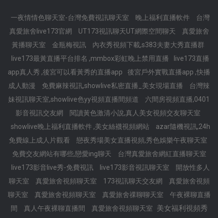
一夜情情色聊天室-台灣免費視訊聊天室
晚上福利直播軟件
台灣
真愛旅舍live173官網
UT173視訊聊天UT網際空間聊天
真愛旅舍
黃播聊天室
金瓶梅視訊
內衣秀視頻下載,s383夫妻大秀直播群
live173最黃直播平台排名 ,mmbox彩虹晚上禁用直播
live173直播
app真人秀 ,後宮可以看黃秀的直播app
後宮戶外實戰直播app ,快播
成人動漫
免費麻辣視訊,showlive私密直播_美女現場直播
台灣辣
妹視訊聊天室,showlive色yy視頻直播間頻道
六間房視頻直播,0401
影音視訊交友網
閱讀黃色激清小說,真人美女視頻交友聊天室
showlive晚上福利直播軟件 ,美女絲襪視頻網站
azar隨機視訊,24h
免費線上成人片觀看
戀夜秀場美女直播視頻,秀色娛樂午夜聊天室
免費交友網站有哪些,戀愛ing聊天
台灣真愛旅舍網紅直播聊天室
live173影音live秀-免費視訊
live173影音視訊聊天室
開放性多人
聊天室
真愛旅舍視頻聊天室
173視訊聊天交友網
真愛旅舍視頻
聊天室
真愛旅舍視頻聊天室
真愛旅舍祼聊聊天室
午夜裸聊直播
美女福利視頻秀
間
真人午夜裸聊直播間
真愛旅舍視頻聊天室