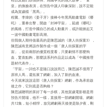
程以及她們頑強拼搏、為國爭光的感人故事，「鞏
皇」的換臉表演，在預告中讓人印象深刻，說不定能
成為賀歲檔「黑馬」。
程騰、李煒的《姜子牙》接棒今年黑馬動畫電影《哪
吒》，重拳出擊，開啟「封神宇宙」，延續《哪吒》
的風格，打造中國自己的成人動畫片，或許能掀起又
一波中國動畫電影高潮。
但我個人期待值最高的是陳思誠的《唐人街探案3》，
陳思誠有意將該作製作成一個「唐人街探案的宇
宙」，從前兩部的優質程度看，只要劇情不那麼狗
血，驚喜點夠，那麼該系列作品足以成為「中國推理
題材代表作」。
「宇宙」一詞也不是隨口說說而已，陳思誠不僅用了
原班人馬，還拓展了網劇，加入了新的血液。
今天就來說說這部《唐人街探案》網劇，作為承前啟
後之作，它到底是否夠格？
陳思誠聰明的算好了每一步棋，其他賀歲電影都是用
預告片開場，他不一樣，直接用一部網劇開場。網劇
共12集，短小精悍，放完網劇兩天後便是除夕夜，剛